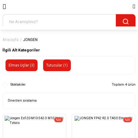
Anasayfa
JONGEN
İlgili Alt Kategoriler
Elmas Uçlar
(3)
Tutucular
(1)
Toplam 4 ürün
Stoktakiler
%30
%30