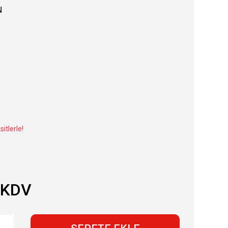
N
itlerle!
 KDV