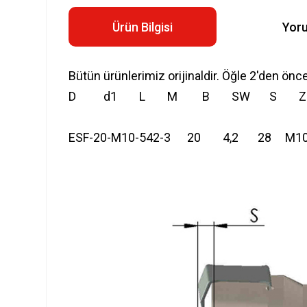
Ürün Bilgisi
Yor
Bütün ürünlerimiz orijinaldir. Öğle 2'den önc
D d1 L M B SW S Z
ESF-20-M10-542-3 20 4,2 28 M