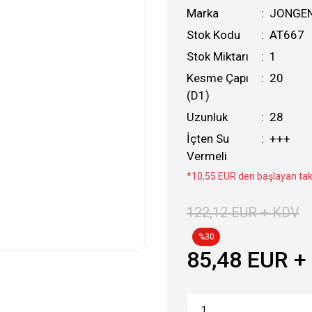
Marka
JONGE
Stok Kodu
AT667
Stok Miktarı
1
Kesme Çapı
20
(D1)
Uzunluk
28
İçten Su
+++
Vermeli
*10,55 EUR den başlayan taks
122,12 EUR + KDV
%30
85,48 EUR +