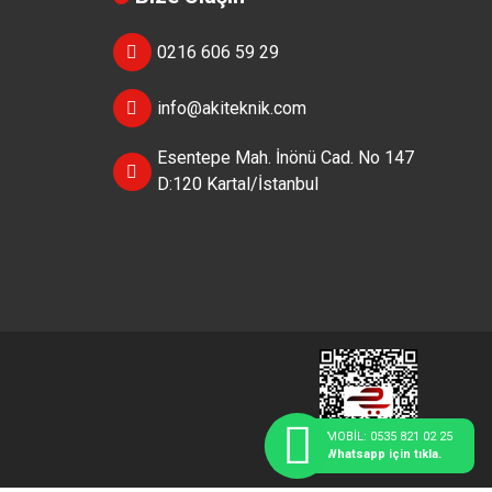
0216 606 59 29
info@akiteknik.com
Esentepe Mah. İnönü Cad. No 147
D:120 Kartal/İstanbul
MOBİL: 0535 821 02 25
Whatsapp için tıkla.