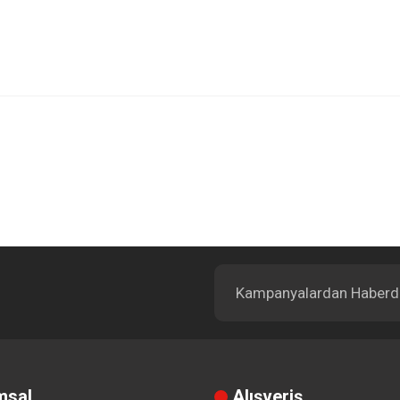
Bu ürüne ilk yorumu siz yapın!
Yorum Yaz
msal
Alışveriş