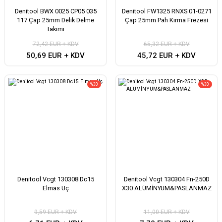
Denitool BWX 0025 CP05 035
Denitool FW1325 RNXS 01-0271
117 Çap 25mm Delik Delme
Çap 25mm Pah Kırma Frezesi
Takımı
72,42 EUR + KDV
65,32 EUR + KDV
50,69 EUR + KDV
45,72 EUR + KDV
%30
%30
Denitool Vcgt 130308 Dc15
Denitool Vcgt 130304 Fn-250D
Elmas Uç
X30 ALÜMİNYUM&PASLANMAZ
9,59 EUR + KDV
11,00 EUR + KDV