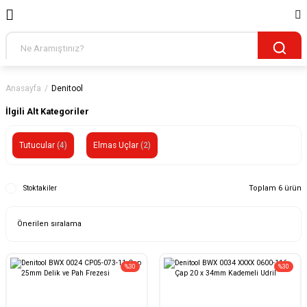
Anasayfa
Denitool
İlgili Alt Kategoriler
Tutucular
(4)
Elmas Uçlar
(2)
Toplam 6 ürün
Stoktakiler
%30
%30