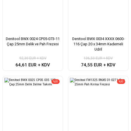
Denitool BWX 0024 CP05-073-11
Denitool BWX 0034 XXXX 0600-
Çap 25mm Delik ve Pah Frezesi
116 Çap 20 x 34mm Kademeli
Udril
92,30 EUR + KDV
106,50 EUR + KDV
64,61 EUR + KDV
74,55 EUR + KDV
%30
%30