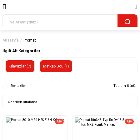
Anasayfa
Promat
İlgili Alt Kategoriler
Kılavuzlar
(7)
Matkap Ucu
(1)
Toplam 8 ürün
Stoktakiler
%30
%30