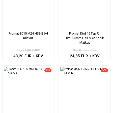
Promat 8010 M24 HSS-E 6H
Promat Din345 Typ Rn
Kılavuz
D=15.5mm Hss Mk2 Konik
Matkap
61,72 EUR + KDV
35,50 EUR + KDV
43,20 EUR + KDV
24,85 EUR + KDV
%30
%30