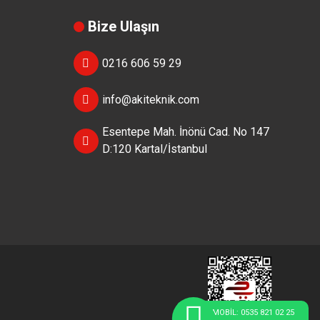
Bize Ulaşın
0216 606 59 29
info@akiteknik.com
Esentepe Mah. İnönü Cad. No 147
D:120 Kartal/İstanbul
MOBİL: 0535 821 02 25