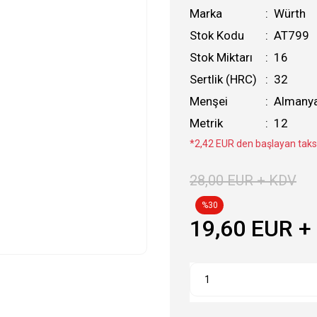
Marka
Würth
Stok Kodu
AT799
Stok Miktarı
16
Sertlik (HRC)
32
Menşei
Almany
Metrik
12
*2,42 EUR den başlayan taksi
28,00 EUR + KDV
%30
19,60 EUR +