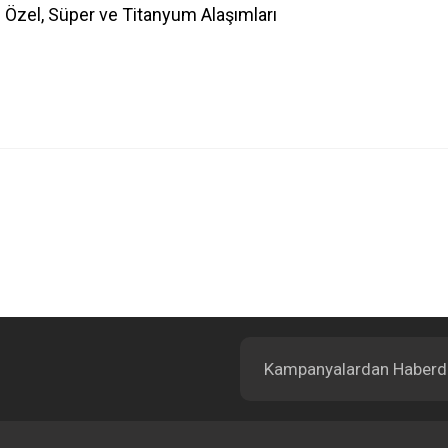
: Özel, Süper ve Titanyum Alaşımları
Bu ürüne ilk yorumu siz yapın!
Yorum Yaz