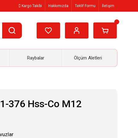
Kargo Takibi
Hakkımızda
Teklif Formu
İletişim
Raybalar
Ölçüm Aletleri
71-376 Hss-Co M12
vuzlar