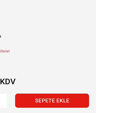
a
tlerle!
 KDV
SEPETE EKLE