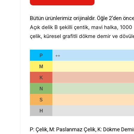
Bütün ürünlerimiz orijinaldir. Öğle 2'den önc
Açık delik B şekilli çentik, mavi halka, 10
çelik, küresel grafitli dökme demir ve dövüle
P
++
M
K
N
S
H
P: Çelik, M: Paslanmaz Çelik, K: Dökme Demi