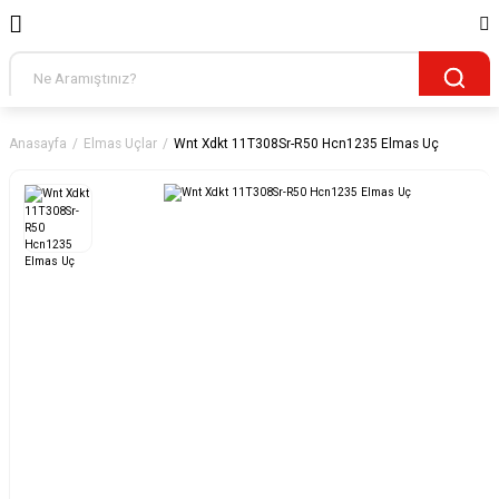
Anasayfa
Elmas Uçlar
Wnt Xdkt 11T308Sr-R50 Hcn1235 Elmas Uç