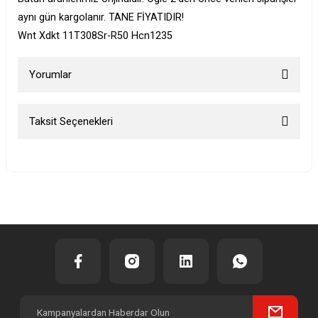
aynı gün kargolanır. TANE FİYATIDIR!
Wnt Xdkt 11T308Sr-R50 Hcn1235
Yorumlar
Taksit Seçenekleri
Bu ürüne ilk yorumu siz yapın!
Yorum Yaz