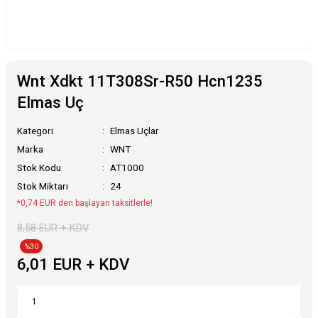
Wnt Xdkt 11T308Sr-R50 Hcn1235
Elmas Uç
Kategori
Elmas Uçlar
Marka
WNT
Stok Kodu
AT1000
Stok Miktarı
24
*0,74 EUR den başlayan taksitlerle!
8,58 EUR + KDV
%30
6,01 EUR + KDV