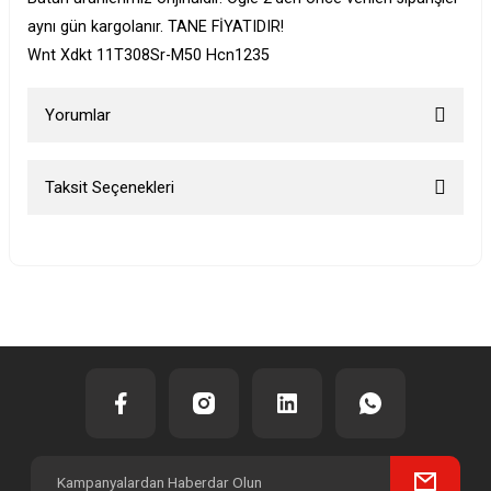
aynı gün kargolanır. TANE FİYATIDIR!
Wnt Xdkt 11T308Sr-M50 Hcn1235
Yorumlar
Taksit Seçenekleri
Bu ürüne ilk yorumu siz yapın!
Yorum Yaz