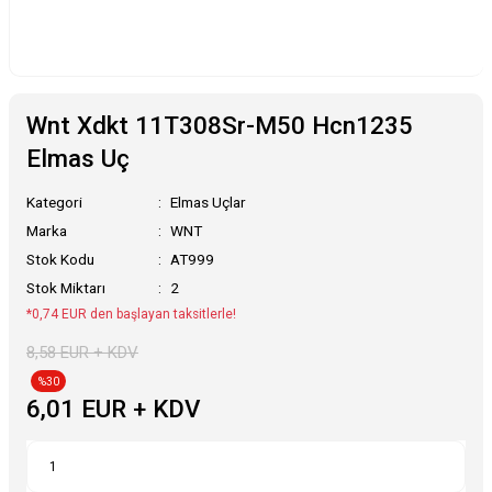
Wnt Xdkt 11T308Sr-M50 Hcn1235
Elmas Uç
Kategori
Elmas Uçlar
Marka
WNT
Stok Kodu
AT999
Stok Miktarı
2
*0,74 EUR den başlayan taksitlerle!
8,58 EUR + KDV
%30
6,01 EUR + KDV