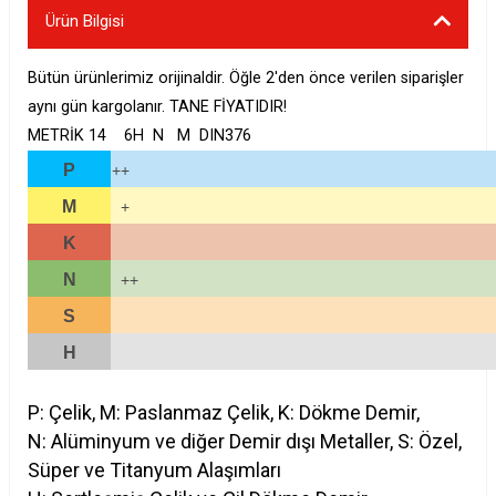
Ürün Bilgisi
Bütün ürünlerimiz orijinaldir. Öğle 2'den önce verilen siparişler
aynı gün kargolanır. TANE FİYATIDIR!
METRİK 14 6H N M DIN376
P
++
M
+
K
N
++
S
H
P: Çelik, M: Paslanmaz Çelik, K: Dökme Demir,
N: Alüminyum ve diğer Demir dışı Metaller, S: Özel,
Süper ve Titanyum Alaşımları