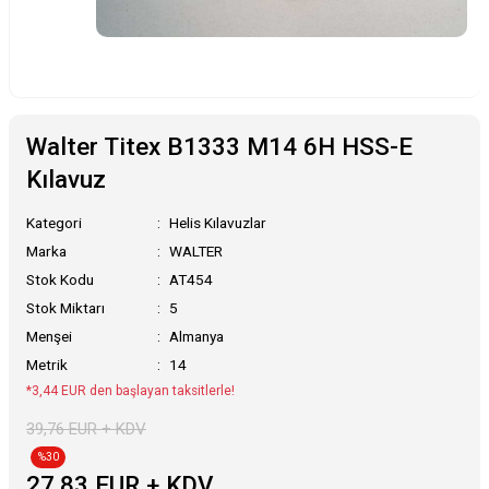
Walter Titex B1333 M14 6H HSS-E
Kılavuz
Kategori
Helis Kılavuzlar
Marka
WALTER
Stok Kodu
AT454
Stok Miktarı
5
Menşei
Almanya
Metrik
14
*3,44 EUR den başlayan taksitlerle!
39,76 EUR + KDV
%30
27,83 EUR + KDV