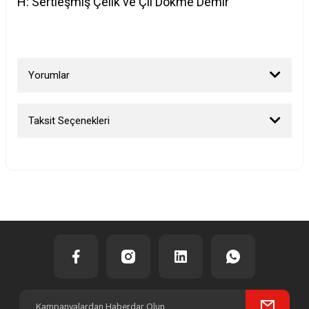
H: Sertleşmiş Çelik ve Çil Dökme Demir
Yorumlar
Taksit Seçenekleri
Bu ürüne ilk yorumu siz yapın!
Yorum Yaz