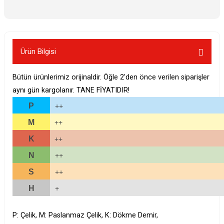
Ürün Bilgisi
Bütün ürünlerimiz orijinaldir. Öğle 2'den önce verilen siparişler
aynı gün kargolanır. TANE FİYATIDIR!
P
++
M
++
K
++
N
++
S
++
H
+
P: Çelik, M: Paslanmaz Çelik, K: Dökme Demir,