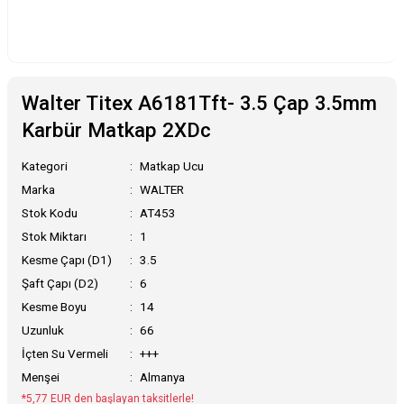
Walter Titex A6181Tft- 3.5 Çap 3.5mm
Karbür Matkap 2XDc
Kategori
Matkap Ucu
Marka
WALTER
Stok Kodu
AT453
Stok Miktarı
1
Kesme Çapı (D1)
3.5
Şaft Çapı (D2)
6
Kesme Boyu
14
Uzunluk
66
İçten Su Vermeli
+++
Menşei
Almanya
*5,77 EUR den başlayan taksitlerle!