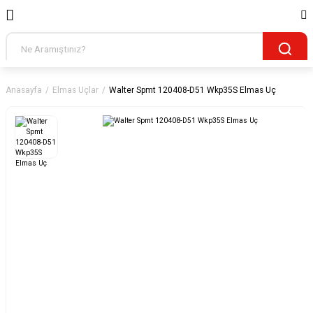
Anasayfa
Elmas Uçlar
Walter Spmt 120408-D51 Wkp35S Elmas Uç