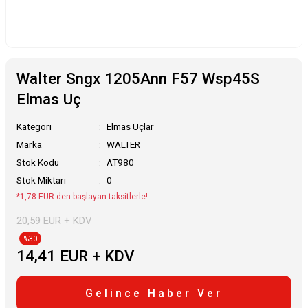
Walter Sngx 1205Ann F57 Wsp45S
Elmas Uç
Kategori
Elmas Uçlar
Marka
WALTER
Stok Kodu
AT980
Stok Miktarı
0
*1,78 EUR den başlayan taksitlerle!
20,59 EUR + KDV
%30
14,41 EUR + KDV
Gelince Haber Ver