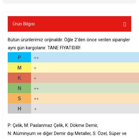
Ürün Bilgisi
Bütün ürünlerimiz orijinaldir. Öğle 2'den önce verilen siparişler
aynı gün kargolanır. TANE FİYATIDIR!
P
++
M
+
K
+
N
++
S
++
H
+
P: Çelik, M: Paslanmaz Çelik, K: Dökme Demir,
N: Alüminyum ve diğer Demir dışı Metaller, S: Özel, Süper ve