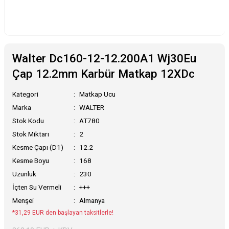
Walter Dc160-12-12.200A1 Wj30Eu
Çap 12.2mm Karbür Matkap 12XDc
Kategori
Matkap Ucu
Marka
WALTER
Stok Kodu
AT780
Stok Miktarı
2
Kesme Çapı (D1)
12.2
Kesme Boyu
168
Uzunluk
230
İçten Su Vermeli
+++
Menşei
Almanya
*31,29 EUR den başlayan taksitlerle!