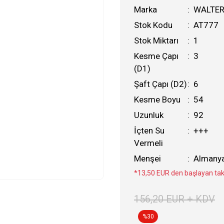
Marka
WALTE
Stok Kodu
AT777
Stok Miktarı
1
Kesme Çapı
3
(D1)
Şaft Çapı (D2)
6
Kesme Boyu
54
Uzunluk
92
İçten Su
+++
Vermeli
Menşei
Almany
*13,50 EUR den başlayan taks
156,20 EUR + KDV
%30