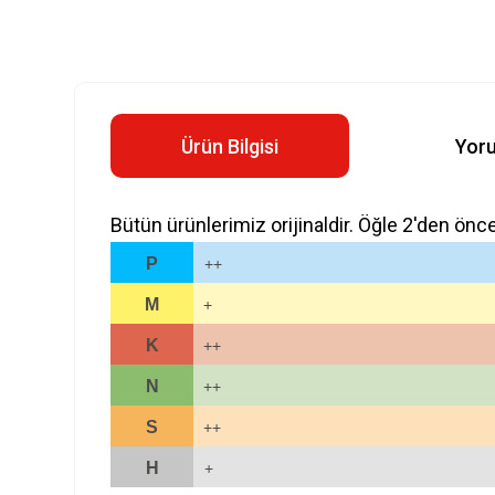
Ürün Bilgisi
Yor
Bütün ürünlerimiz orijinaldir. Öğle 2'den önc
P
++
M
+
K
++
N
++
S
++
H
+