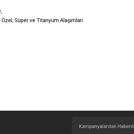
r,
: Özel, Süper ve Titanyum Alaşımları
Bu ürüne ilk yorumu siz yapın!
Yorum Yaz