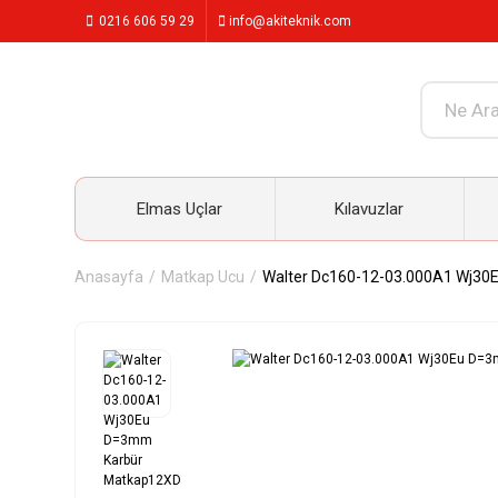
0216 606 59 29
info@akiteknik.com
Elmas Uçlar
Kılavuzlar
Anasayfa
Matkap Ucu
Walter Dc160-12-03.000A1 Wj3