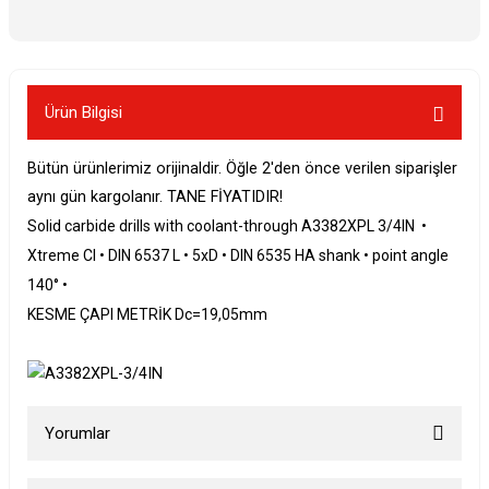
Ürün Bilgisi
Bütün ürünlerimiz orijinaldir. Öğle 2'den önce verilen siparişler
aynı gün kargolanır. TANE FİYATIDIR!
Solid carbide drills with coolant-through A3382XPL 3/4IN •
Xtreme CI • DIN 6537 L • 5xD • DIN 6535 HA shank • point angle
140° •
KESME ÇAPI METRİK Dc=19,05mm
Yorumlar