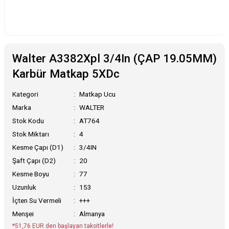
Walter A3382Xpl 3/4In (ÇAP 19.05MM)
Karbür Matkap 5XDc
Kategori
Matkap Ucu
Marka
WALTER
Stok Kodu
AT764
Stok Miktarı
4
Kesme Çapı (D1)
3/4IN
Şaft Çapı (D2)
20
Kesme Boyu
77
Uzunluk
153
İçten Su Vermeli
+++
Menşei
Almanya
*51,76 EUR den başlayan taksitlerle!