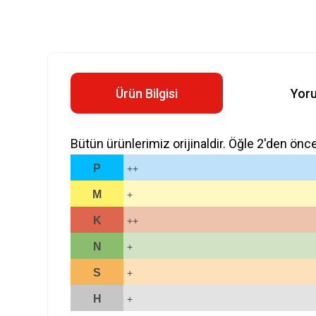
Ürün Bilgisi
Yor
Bütün ürünlerimiz orijinaldir. Öğle 2'den önc
P
++
M
+
K
++
N
+
S
+
H
+