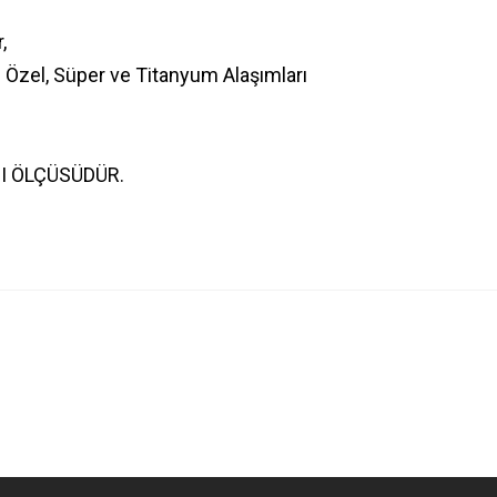
r,
: Özel, Süper ve Titanyum Alaşımları
I ÖLÇÜSÜDÜR.
Bu ürüne ilk yorumu siz yapın!
Yorum Yaz