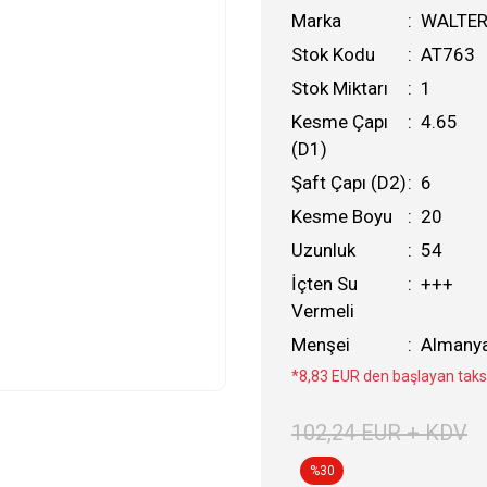
Marka
WALTE
Stok Kodu
AT763
Stok Miktarı
1
Kesme Çapı
4.65
(D1)
Şaft Çapı (D2)
6
Kesme Boyu
20
Uzunluk
54
İçten Su
+++
Vermeli
Menşei
Almany
*8,83 EUR den başlayan taksi
102,24 EUR + KDV
%30