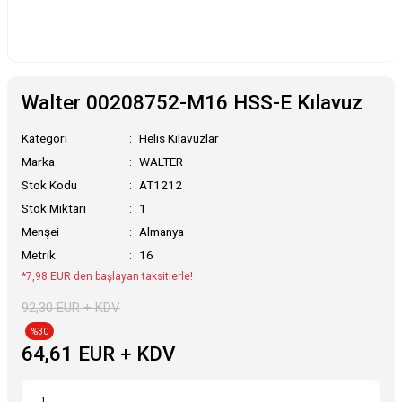
Walter 00208752-M16 HSS-E Kılavuz
Kategori
Helis Kılavuzlar
Marka
WALTER
Stok Kodu
AT1212
Stok Miktarı
1
Menşei
Almanya
Metrik
16
*7,98 EUR den başlayan taksitlerle!
92,30 EUR + KDV
%30
64,61 EUR + KDV