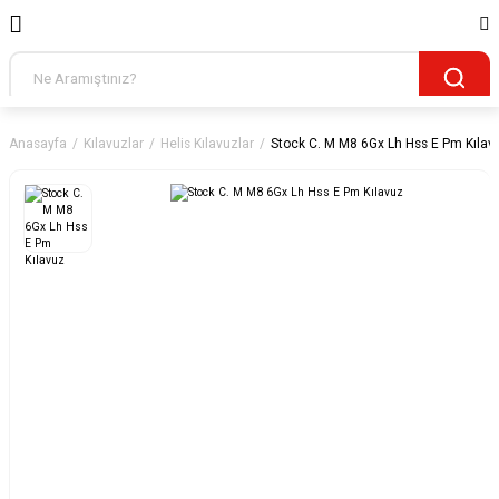
Anasayfa
Kılavuzlar
Helis Kılavuzlar
Stock C. M M8 6Gx Lh Hss E Pm Kılav