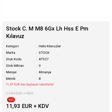
Stock C. M M8 6Gx Lh Hss E Pm
Kılavuz
Kategori
Helis Kılavuzlar
Marka
STOCK
Stok Kodu
AT527
Stok Miktarı
0
Menşei
Almanya
Metrik
8
*1,47 EUR den başlayan taksitlerle!
17,04 EUR + KDV
%30
11,93 EUR + KDV