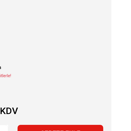
a
tlerle!
 KDV