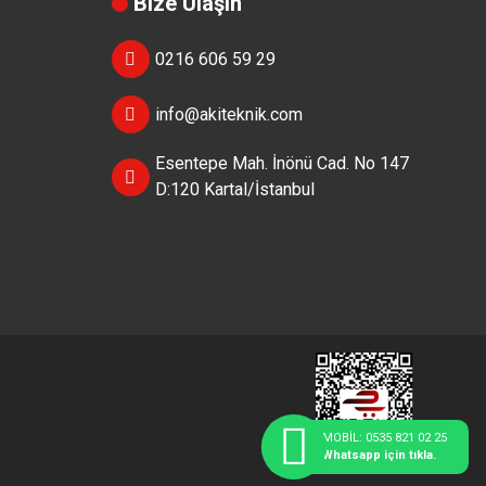
Bize Ulaşın
0216 606 59 29
info@akiteknik.com
Esentepe Mah. İnönü Cad. No 147
D:120 Kartal/İstanbul
MOBİL: 0535 821 02 25
Whatsapp için tıkla.