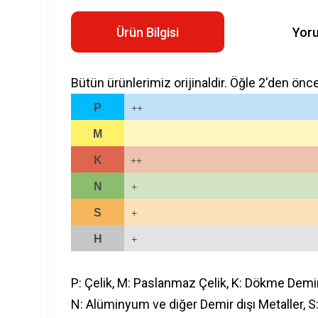
Ürün Bilgisi
Yor
Bütün ürünlerimiz orijinaldir. Öğle 2'den önc
P
++
M
K
++
N
+
S
+
H
+
P: Çelik, M: Paslanmaz Çelik, K: Dökme Demi
N: Alüminyum ve diğer Demir dışı Metaller, S