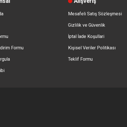
msal
Alışveriş
da
Mesafeli Satış Sözleşmesi
Gizlilik ve Güvenlik
Formu
İptal İade Koşullari
ldirim Formu
Kişisel Veriler Politikası
rgula
Teklif Formu
ibi