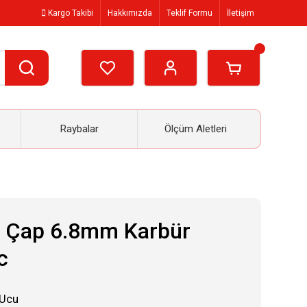
Kargo Takibi
Hakkımızda
Teklif Formu
İletişim
Raybalar
Ölçüm Aletleri
 Çap 6.8mm Karbür
c
 Ucu