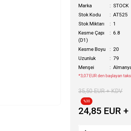
Marka
STOCK
Stok Kodu
AT525
Stok Miktarı
1
Kesme Çapı
6.8
(D1)
Kesme Boyu
20
Uzunluk
79
Menşei
Almany
*3,07 EUR den başlayan taksi
35,50 EUR + KDV
%30
24,85 EUR +