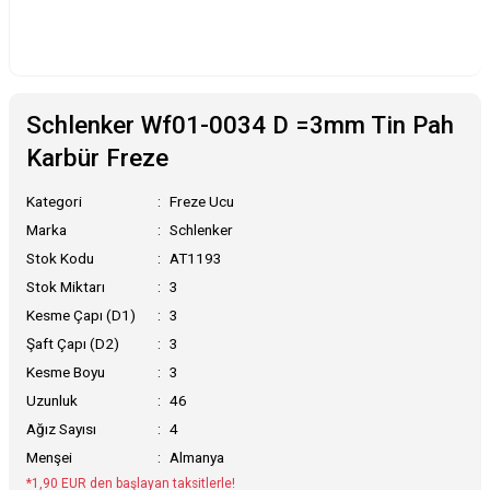
Schlenker Wf01-0034 D =3mm Tin Pah
Karbür Freze
Kategori
Freze Ucu
Marka
Schlenker
Stok Kodu
AT1193
Stok Miktarı
3
Kesme Çapı (D1)
3
Şaft Çapı (D2)
3
Kesme Boyu
3
Uzunluk
46
Ağız Sayısı
4
Menşei
Almanya
*1,90 EUR den başlayan taksitlerle!