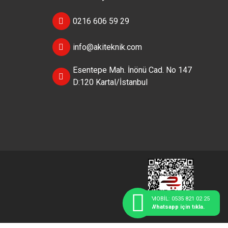
0216 606 59 29
info@akiteknik.com
Esentepe Mah. İnönü Cad. No 147
D:120 Kartal/İstanbul
MOBİL: 0535 821 02 25
Whatsapp için tıkla.