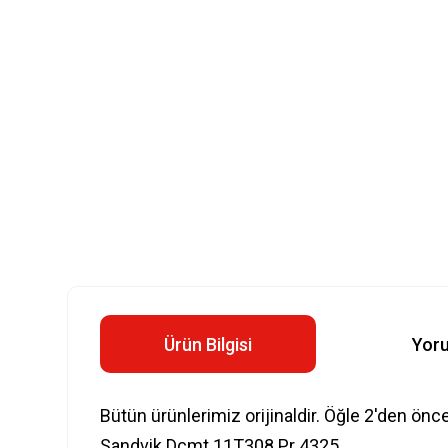
Ürün Bilgisi
Yor
Bütün ürünlerimiz orijinaldir. Öğle 2'den önc
Sandvik Dcmt 11T308 Pr 4325