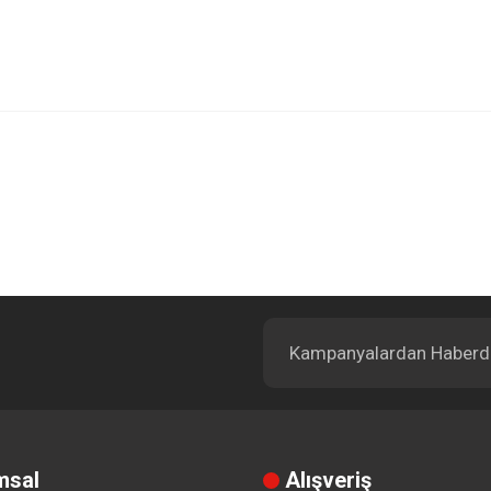
Bu ürüne ilk yorumu siz yapın!
Yorum Yaz
msal
Alışveriş