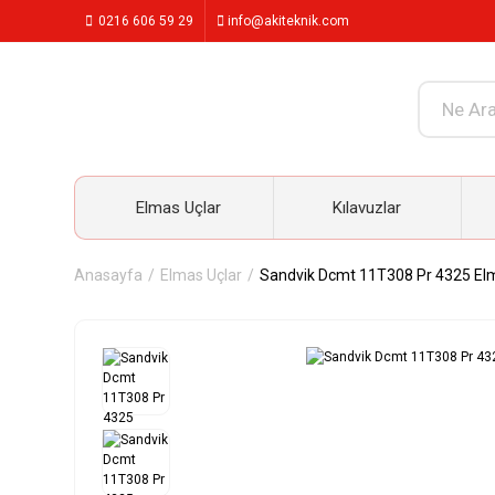
0216 606 59 29
info@akiteknik.com
Elmas Uçlar
Kılavuzlar
Anasayfa
Elmas Uçlar
Sandvik Dcmt 11T308 Pr 4325 El