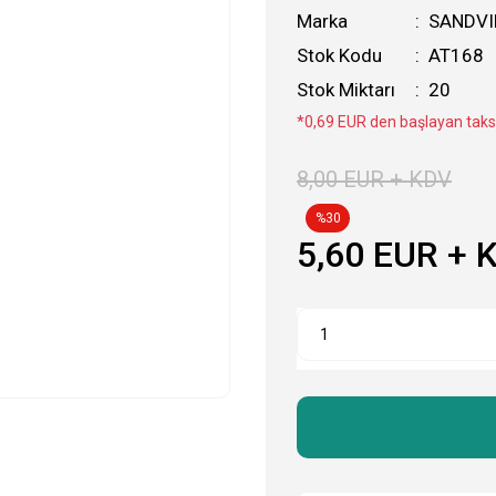
Marka
SANDVI
Stok Kodu
AT168
Stok Miktarı
20
*0,69 EUR den başlayan taksi
8,00 EUR + KDV
%30
5,60 EUR + 