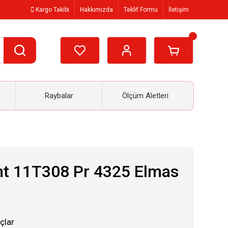
Kargo Takibi
Hakkımızda
Teklif Formu
İletişim
Raybalar
Ölçüm Aletleri
t 11T308 Pr 4325 Elmas
çlar