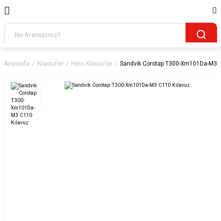
Anasayfa
Kılavuzlar
Helis Kılavuzlar
Sandvik Corotap T300-Xm101Da-M3 C