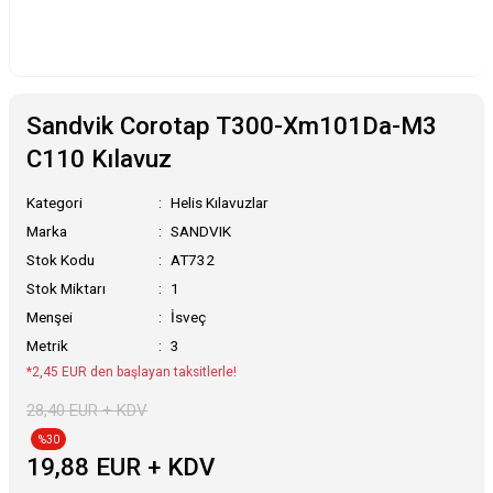
Sandvik Corotap T300-Xm101Da-M3
C110 Kılavuz
Kategori
Helis Kılavuzlar
Marka
SANDVIK
Stok Kodu
AT732
Stok Miktarı
1
Menşei
İsveç
Metrik
3
*2,45 EUR den başlayan taksitlerle!
28,40 EUR + KDV
%30
19,88 EUR + KDV