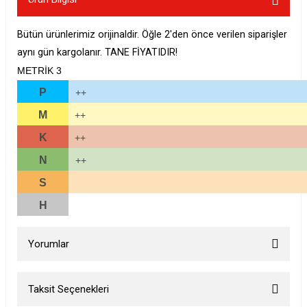
Bütün ürünlerimiz orijinaldir. Öğle 2'den önce verilen siparişler
aynı gün kargolanır. TANE FİYATIDIR!
METRİK 3
P
++
M
++
K
++
N
++
S
H
Yorumlar
Taksit Seçenekleri
Bu ürüne ilk yorumu siz yapın!