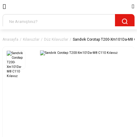
Anasayfa
Kılavuzlar
Düz Kılavuzlar
Sandvik Corotap T200-Xm101Da-M8 C