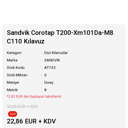
Sandvik Corotap T200-Xm101Da-M8
C110 Kılavuz
Kategori
Düz Kılavuzlar
Marka
SANDVIK
Stok Kodu
AT742
Stok Miktarı
0
Menşei
İsveç
Metrik
8
*2,82 EUR den başlayan taksitlerle!
32,66 EUR + KDV
%30
22,86 EUR + KDV