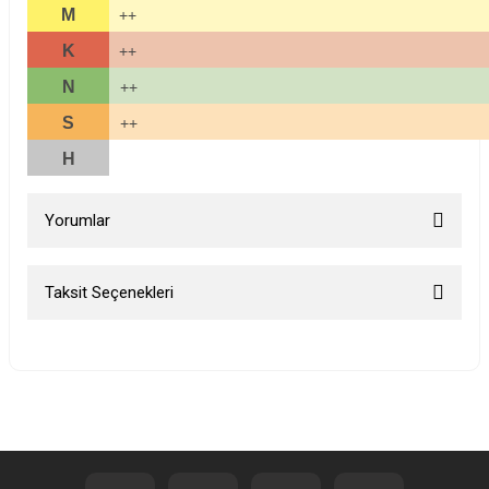
M
++
K
++
N
++
S
++
H
Yorumlar
Taksit Seçenekleri
Bu ürüne ilk yorumu siz yapın!
Yorum Yaz