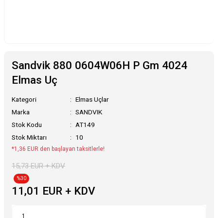
Sandvik 880 0604W06H P Gm 4024
Elmas Uç
Kategori
Elmas Uçlar
Marka
SANDVIK
Stok Kodu
AT149
Stok Miktarı
10
*1,36 EUR den başlayan taksitlerle!
15,73 EUR + KDV
%30
11,01 EUR + KDV