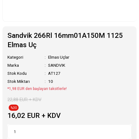
Sandvik 266Rl 16mm01A150M 1125
Elmas Uç
Kategori
Elmas Uçlar
Marka
SANDVIK
Stok Kodu
AT127
Stok Miktarı
10
*1,98 EUR den başlayan taksitlerle!
22,88 EUR + KDV
%30
16,02 EUR + KDV