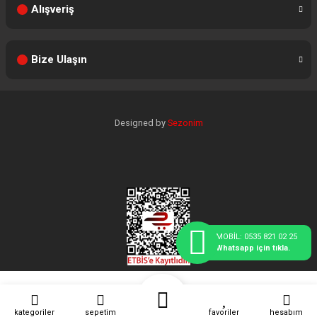
Alışveriş
Bize Ulaşın
Designed by
Sezonim
MOBİL: 0535 821 02 25
Whatsapp için tıkla.
kategoriler
sepetim
favoriler
hesabım
ideasoft
ile
e-