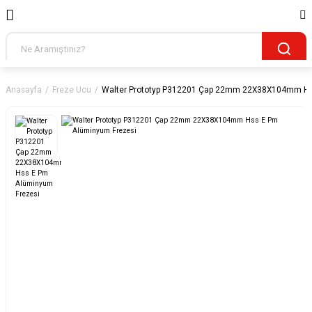
Anasayfa
Freze Ucu
Walter Prototyp P312201 Çap 22mm 22X38X104mm Hs