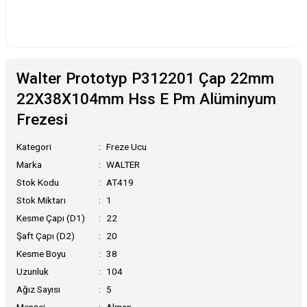
Walter Prototyp P312201 Çap 22mm
22X38X104mm Hss E Pm Alüminyum
Frezesi
Kategori
Freze Ucu
Marka
WALTER
Stok Kodu
AT419
Stok Miktarı
1
Kesme Çapı (D1)
22
Şaft Çapı (D2)
20
Kesme Boyu
38
Uzunluk
104
Ağız Sayısı
5