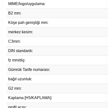
MIME/logo/uygulama:
B2 mm:
Köşe pah genişliği mm:
merkez kesim:
C3mm:
DIN standardı:
fz mm/diş:
Gümrük Tarife numarası:
bağıl uzunluk:
G2 mm:
Kaplama [H5/KAPLAMA]:
profil açısı: