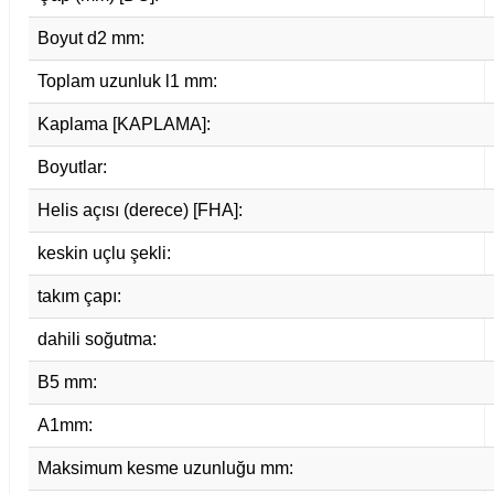
Boyut d2 mm:
Toplam uzunluk l1 mm:
Kaplama [KAPLAMA]:
Boyutlar:
Helis açısı (derece) [FHA]:
keskin uçlu şekli:
takım çapı:
dahili soğutma:
B5 mm:
A1mm:
Maksimum kesme uzunluğu mm: