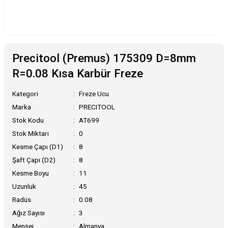
Precitool (Premus) 175309 D=8mm
R=0.08 Kısa Karbür Freze
Kategori
Freze Ucu
Marka
PRECITOOL
Stok Kodu
AT699
Stok Miktarı
0
Kesme Çapı (D1)
8
Şaft Çapı (D2)
8
Kesme Boyu
11
Uzunluk
45
Radüs
0.08
Ağız Sayısı
3
Menşei
Almanya