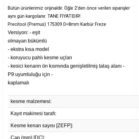
Bütün ürünlerimiz orijinaldir. Öğle 2'den önce verilen siparişler
aynı gün kargolanır. TANE FİYATIDIR!
Precitool (Premus) 175309 D=8mm Karbür Freze
Versiyon:
-
eşit
olmayan bükümlü
- ekstra kısa model
- koruyucu pahlı kesme uçları
- kesici kenarın ön kısmında genişletilmiş talaş alanı
-
P9
uyumluluğu
için
-
kaplamalı
kesme malzemesi:
Kayıt makinesi tarafı:
Kesme kenarı sayısı [ZEFP]:
Çap (mm) [DC]: