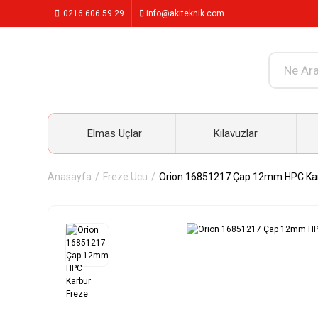
0216 606 59 29
info@akiteknik.com
Elmas Uçlar
Kılavuzlar
Anasayfa
Freze Ucu
Orion 16851217 Çap 12mm HPC Kar