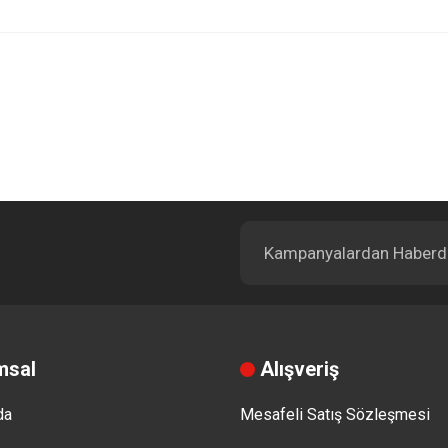
Bu ürüne ilk yorumu siz yapın!
Yorum Yaz
msal
Alışveriş
da
Mesafeli Satış Sözleşmesi