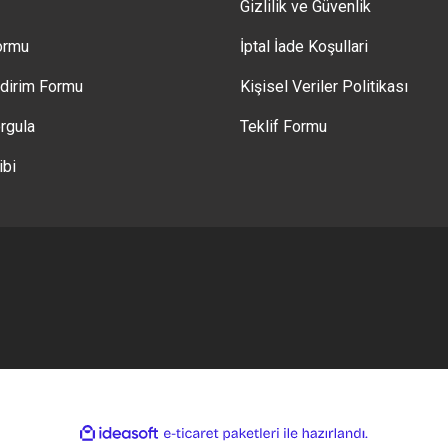
Gizlilik ve Güvenlik
Formu
İptal İade Koşullari
ldirim Formu
Kişisel Veriler Politikası
rgula
Teklif Formu
ibi
ile
ideasoft
e-