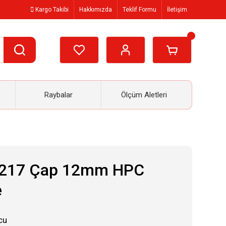
Kargo Takibi
Hakkımızda
Teklif Formu
İletişim
Raybalar
Ölçüm Aletleri
1217 Çap 12mm HPC
e
cu