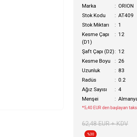
Marka
ORION
Stok Kodu
AT409
Stok Miktarı
1
Kesme Çapı
12
(D1)
Şaft Çapı (D2)
12
Kesme Boyu
26
Uzunluk
83
Radüs
0.2
Ağız Sayısı
4
Menşei
Almany
*5,40 EUR den başlayan taksi
62,48 EUR + KDV
%30