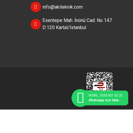
info@akiteknik.com
Esentepe Mah. İnönü Cad. No 147
D:120 Kartal/İstanbul
MOBİL: 0535 821 02 25
Whatsapp için tıkla.