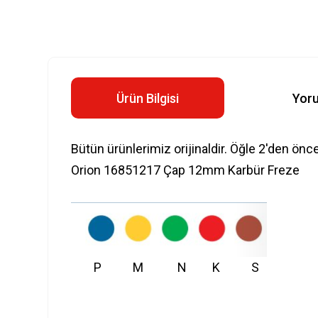
Ürün Bilgisi
Yor
Bütün ürünlerimiz orijinaldir. Öğle 2'den önc
Orion 16851217 Çap 12mm Karbür Freze
P M N K S