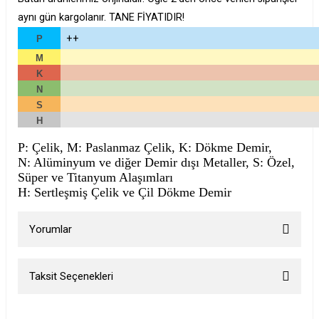
aynı gün kargolanır. TANE FİYATIDIR!
++
P
M
K
N
S
H
P: Çelik, M: Paslanmaz Çelik, K: Dökme Demir,
N: Alüminyum ve diğer Demir dışı Metaller, S: Özel,
Süper ve Titanyum Alaşımları
H: Sertleşmiş Çelik ve Çil Dökme Demir
Yorumlar
Taksit Seçenekleri
Bu ürüne ilk yorumu siz yapın!