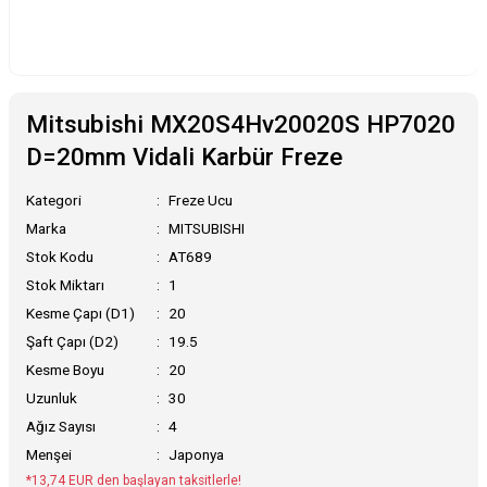
Mitsubishi MX20S4Hv20020S HP7020
D=20mm Vidali Karbür Freze
Kategori
Freze Ucu
Marka
MITSUBISHI
Stok Kodu
AT689
Stok Miktarı
1
Kesme Çapı (D1)
20
Şaft Çapı (D2)
19.5
Kesme Boyu
20
Uzunluk
30
Ağız Sayısı
4
Menşei
Japonya
*13,74 EUR den başlayan taksitlerle!