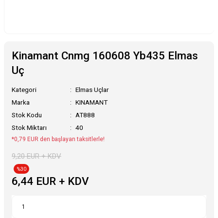
Kinamant Cnmg 160608 Yb435 Elmas
Uç
Kategori
Elmas Uçlar
Marka
KINAMANT
Stok Kodu
AT888
Stok Miktarı
40
*0,79 EUR den başlayan taksitlerle!
9,20 EUR + KDV
%30
6,44 EUR + KDV