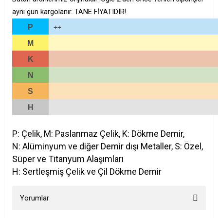
aynı gün kargolanır. TANE FİYATIDIR!
P
++
M
K
N
S
H
P: Çelik, M: Paslanmaz Çelik, K: Dökme Demir,
N: Alüminyum ve diğer Demir dışı Metaller, S: Özel,
Süper ve Titanyum Alaşımları
H: Sertleşmiş Çelik ve Çil Dökme Demir
Yorumlar