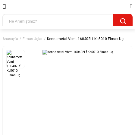
Anasayfa
Elmas Uçlar
Kennametal Vbmt 160402Lf Kc5010 Elmas Uç