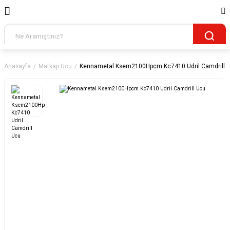
Anasayfa
Matkap Ucu
Kennametal Ksem2100Hpcm Kc7410 Udril Camdrill 