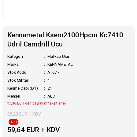
Kennametal Ksem2100Hpcm Kc7410
Udril Camdrill Ucu
Kategori
Matkap Ucu
Marka
KENNAMETAL
Stok Kodu
AT677
Stok Miktarı
4
Kesme Çapı (D1)
21
Menşei
ABD
*7,36 EUR den başlayan taksitlerle!
85,20 EUR + KDV
%30
59,64 EUR + KDV