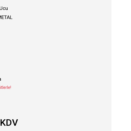
 Ucu
METAL
a
tlerle!
 KDV