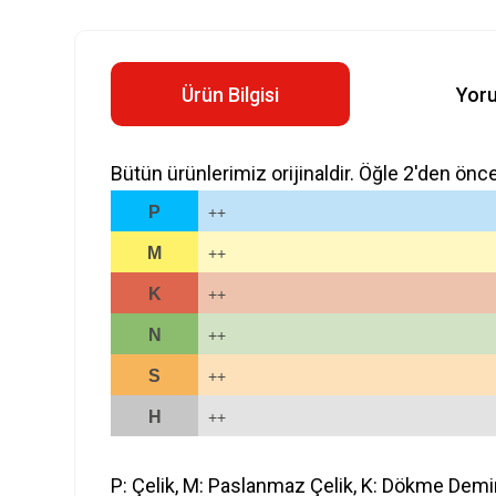
Ürün Bilgisi
Yor
Bütün ürünlerimiz orijinaldir. Öğle 2'den önc
P
++
M
++
K
++
N
++
S
++
H
++
P: Çelik, M: Paslanmaz Çelik, K: Dökme Demi