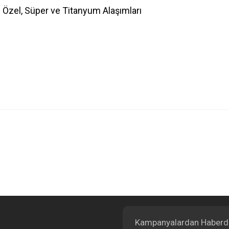
: Özel, Süper ve Titanyum Alaşımları
Bu ürüne ilk yorumu siz yapın!
Yorum Yaz