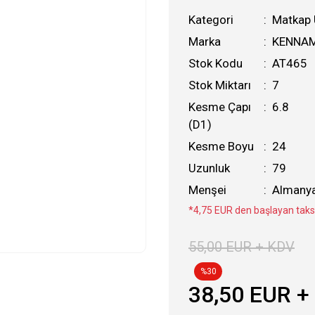
Kategori
Matkap
Marka
KENNA
Stok Kodu
AT465
Stok Miktarı
7
Kesme Çapı
6.8
(D1)
Kesme Boyu
24
Uzunluk
79
Menşei
Almany
*4,75 EUR den başlayan taksi
55,00 EUR + KDV
%30
38,50 EUR +