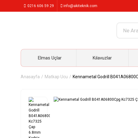
0216 606 59 29
info@akiteknik.com
Elmas Uçlar
Kılavuzlar
Anasayfa
Matkap Ucu
Kennametal Godrill B041A06800