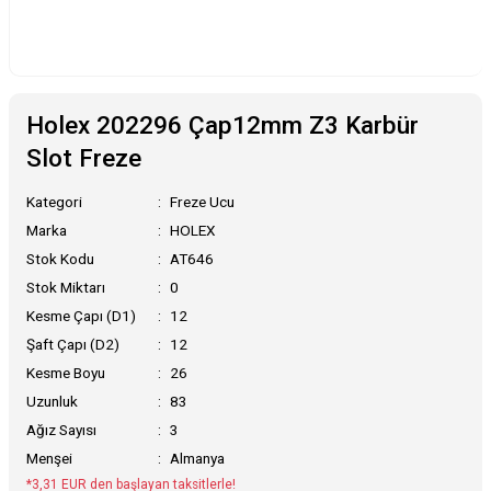
Holex 202296 Çap12mm Z3 Karbür
Slot Freze
Kategori
Freze Ucu
Marka
HOLEX
Stok Kodu
AT646
Stok Miktarı
0
Kesme Çapı (D1)
12
Şaft Çapı (D2)
12
Kesme Boyu
26
Uzunluk
83
Ağız Sayısı
3
Menşei
Almanya
*3,31 EUR den başlayan taksitlerle!