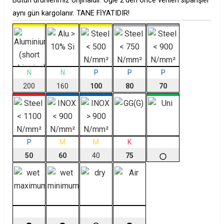
Bütün ürünlerimiz orijinaldir. Öğle 2'den önce verilen siparişler
aynı gün kargolanır. TANE FİYATIDIR!
N
N
P
P
P
200
160
100
80
70
P
M
M
K
50
60
40
75