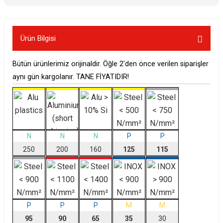
Ürün Bilgisi
Bütün ürünlerimiz orijinaldir. Öğle 2'den önce verilen siparişler
aynı gün kargolanır. TANE FİYATIDIR!
N
N
N
P
P
250
200
160
125
115
P
P
P
M
M
95
90
65
35
30