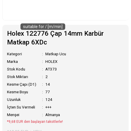
suitable for / [m/min]
Holex 122776 Çap 14mm Karbür
Matkap 6XDc
Kategori
Matkap Ucu
Marka
HOLEX
Stok Kodu
AT373
Stok Miktarı
2
Kesme Çapı (D1)
14
Kesme Boyu
77
Uzunluk
124
İçten Su Vermeli
+++
Menşei
Almanya
*9,68 EUR den başlayan taksitlerle!