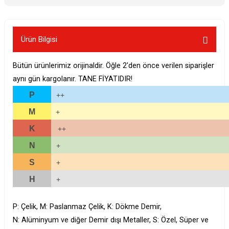
Ürün Bilgisi
Bütün ürünlerimiz orijinaldir. Öğle 2'den önce verilen siparişler
aynı gün kargolanır. TANE FİYATIDIR!
P
++
M
+
K
++
N
+
S
+
H
+
P: Çelik, M: Paslanmaz Çelik, K: Dökme Demir,
N: Alüminyum ve diğer Demir dışı Metaller, S: Özel, Süper ve