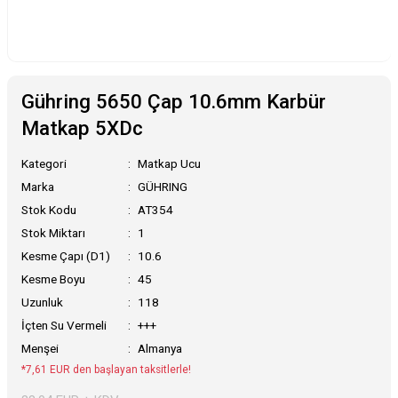
Gühring 5650 Çap 10.6mm Karbür
Matkap 5XDc
Kategori
Matkap Ucu
Marka
GÜHRING
Stok Kodu
AT354
Stok Miktarı
1
Kesme Çapı (D1)
10.6
Kesme Boyu
45
Uzunluk
118
İçten Su Vermeli
+++
Menşei
Almanya
*7,61 EUR den başlayan taksitlerle!