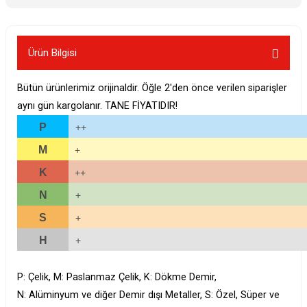
Ürün Bilgisi
Bütün ürünlerimiz orijinaldir. Öğle 2'den önce verilen siparişler
aynı gün kargolanır. TANE FİYATIDIR!
P
++
M
+
K
++
N
+
S
+
H
+
P: Çelik, M: Paslanmaz Çelik, K: Dökme Demir,
N: Alüminyum ve diğer Demir dışı Metaller, S: Özel, Süper ve