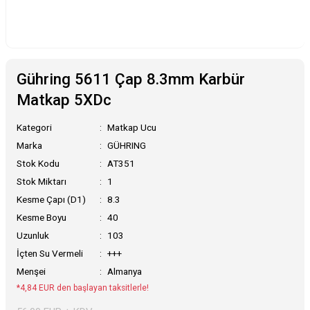
Gühring 5611 Çap 8.3mm Karbür
Matkap 5XDc
Kategori
Matkap Ucu
Marka
GÜHRING
Stok Kodu
AT351
Stok Miktarı
1
Kesme Çapı (D1)
8.3
Kesme Boyu
40
Uzunluk
103
İçten Su Vermeli
+++
Menşei
Almanya
*4,84 EUR den başlayan taksitlerle!