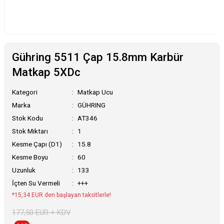
Gühring 5511 Çap 15.8mm Karbür
Matkap 5XDc
Kategori
Matkap Ucu
Marka
GÜHRING
Stok Kodu
AT346
Stok Miktarı
1
Kesme Çapı (D1)
15.8
Kesme Boyu
60
Uzunluk
133
İçten Su Vermeli
+++
*15,34 EUR den başlayan taksitlerle!
177,50 EUR + KDV