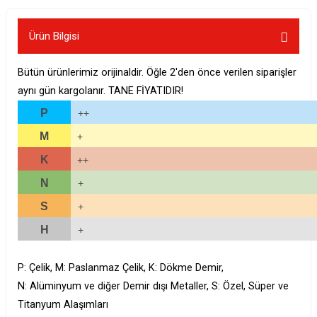
Ürün Bilgisi
Bütün ürünlerimiz orijinaldir. Öğle 2'den önce verilen siparişler
aynı gün kargolanır. TANE FİYATIDIR!
P
++
M
+
K
++
N
+
S
+
H
+
P: Çelik, M: Paslanmaz Çelik, K: Dökme Demir,
N: Alüminyum ve diğer Demir dışı Metaller, S: Özel, Süper ve
Titanyum Alaşımları