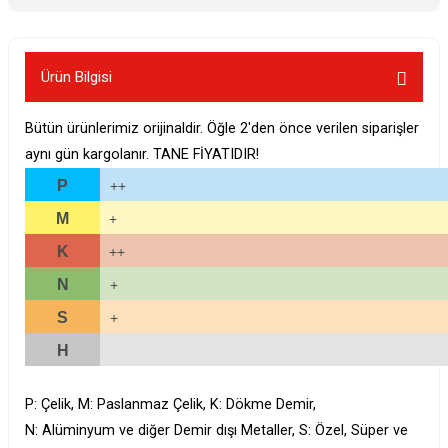
Ürün Bilgisi
Bütün ürünlerimiz orijinaldir. Öğle 2'den önce verilen siparişler
aynı gün kargolanır. TANE FİYATIDIR!
P
++
M
+
K
++
N
+
S
+
H
P: Çelik, M: Paslanmaz Çelik, K: Dökme Demir,
N: Alüminyum ve diğer Demir dışı Metaller, S: Özel, Süper ve