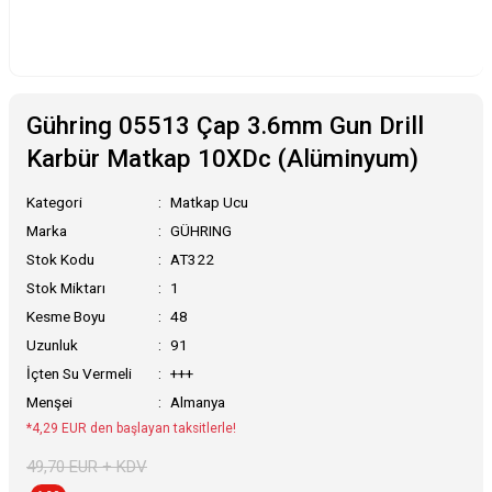
Gühring 05513 Çap 3.6mm Gun Drill
Karbür Matkap 10XDc (Alüminyum)
Kategori
Matkap Ucu
Marka
GÜHRING
Stok Kodu
AT322
Stok Miktarı
1
Kesme Boyu
48
Uzunluk
91
İçten Su Vermeli
+++
Menşei
Almanya
*4,29 EUR den başlayan taksitlerle!
49,70 EUR + KDV