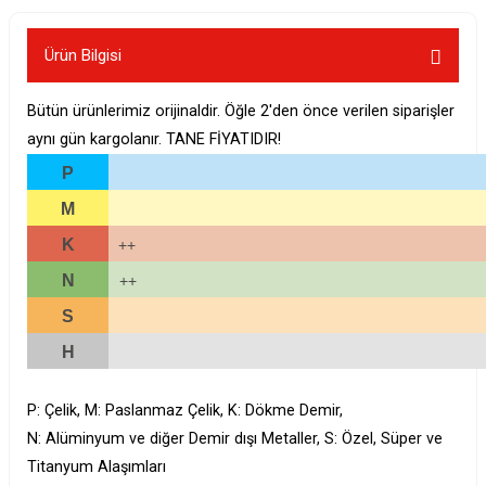
Ürün Bilgisi
Bütün ürünlerimiz orijinaldir. Öğle 2'den önce verilen siparişler
aynı gün kargolanır. TANE FİYATIDIR!
P
M
K
++
N
++
S
H
P: Çelik, M: Paslanmaz Çelik, K: Dökme Demir,
N: Alüminyum ve diğer Demir dışı Metaller, S: Özel, Süper ve
Titanyum Alaşımları