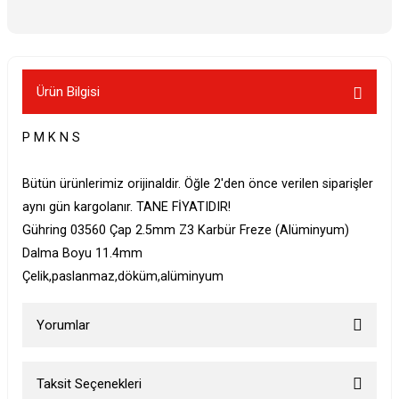
Ürün Bilgisi
P M K N S
Bütün ürünlerimiz orijinaldir. Öğle 2'den önce verilen siparişler
aynı gün kargolanır. TANE FİYATIDIR!
Gühring 03560 Çap 2.5mm Z3 Karbür Freze (Alüminyum)
Dalma Boyu 11.4mm
Çelik,paslanmaz,döküm,alüminyum
Yorumlar
Taksit Seçenekleri
Bu ürüne ilk yorumu siz yapın!