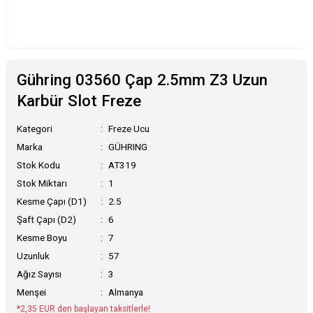
Gühring 03560 Çap 2.5mm Z3 Uzun
Karbür Slot Freze
Kategori
Freze Ucu
Marka
GÜHRING
Stok Kodu
AT319
Stok Miktarı
1
Kesme Çapı (D1)
2.5
Şaft Çapı (D2)
6
Kesme Boyu
7
Uzunluk
57
Ağız Sayısı
3
Menşei
Almanya
*2,35 EUR den başlayan taksitlerle!