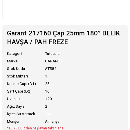
Garant 217160 Çap 25mm 180° DELİK
HAVŞA / PAH FREZE
Kategori
Tutucular
Marka
GARANT
Stok Kodu
AT584
Stok Miktarı
1
Kesme Çapı (D1)
25
Şaft Çapı (D2)
16
Uzunluk
120
Ağız Sayısı
2
İçten Su Vermeli
+++
Menşei
Almanya
*15,95 EUR den başlayan taksitlerle!