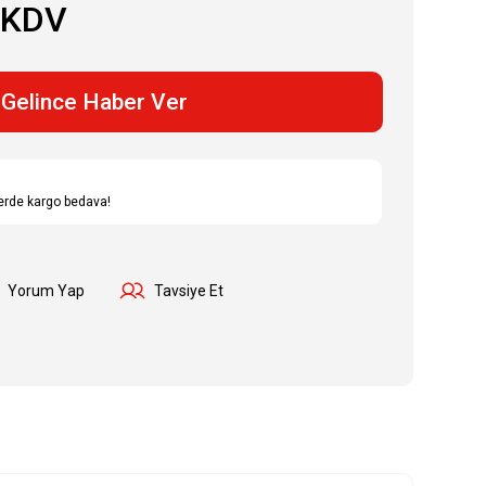
 KDV
Gelince Haber Ver
lerde kargo bedava!
Yorum Yap
Tavsiye Et