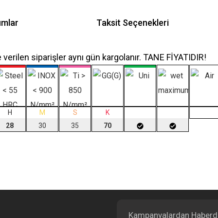
umlar
Taksit Seçenekleri
e verilen siparişler aynı gün kargolanır. TANE FİYATIDIR!
H
M
S
K
28
30
35
70