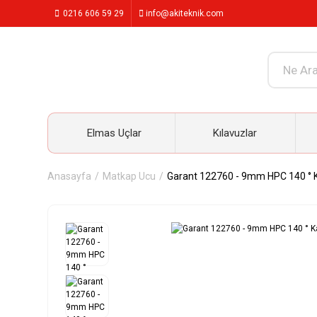
0216 606 59 29
info@akiteknik.com
Elmas Uçlar
Kılavuzlar
Anasayfa
Matkap Ucu
Garant 122760 - 9mm HPC 140 ° 