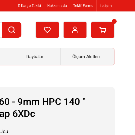
Kargo Takibi
Hakkımızda
Teklif Formu
İletişim
Raybalar
Ölçüm Aletleri
60 - 9mm HPC 140 °
kap 6XDc
 Ucu