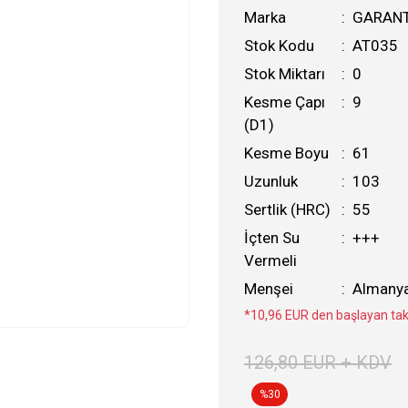
Marka
GARAN
Stok Kodu
AT035
Stok Miktarı
0
Kesme Çapı
9
(D1)
Kesme Boyu
61
Uzunluk
103
Sertlik (HRC)
55
İçten Su
+++
Vermeli
Menşei
Almany
*10,96 EUR den başlayan taks
126,80 EUR + KDV
%30