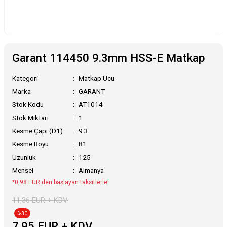
Garant 114450 9.3mm HSS-E Matkap
Kategori
Matkap Ucu
Marka
GARANT
Stok Kodu
AT1014
Stok Miktarı
1
Kesme Çapı (D1)
9.3
Kesme Boyu
81
Uzunluk
125
Menşei
Almanya
*0,98 EUR den başlayan taksitlerle!
11,36 EUR + KDV
%30
7,95 EUR + KDV