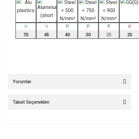
N
N
P
P
P
K
70
45
40
30
25
25
Yorumlar
Taksit Seçenekleri
Bu ürüne ilk yorumu siz yapın!
Yorum Yaz