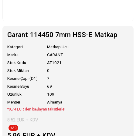
Garant 114450 7mm HSS-E Matkap
Kategori
Matkap Ucu
Marka
GARANT
Stok Kodu
AT1021
Stok Miktarı
0
Kesme Çapı (D1)
7
Kesme Boyu
69
Uzunluk
109
Menşei
Almanya
*0,74 EUR den başlayan taksitlerle!
8,52 EUR + KDV
%30
5,96 EUR + KDV