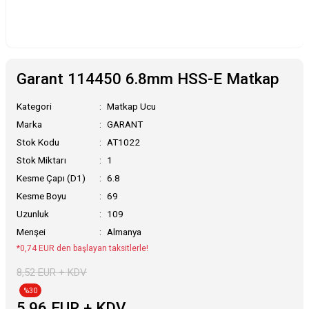
Garant 114450 6.8mm HSS-E Matkap
Kategori
Matkap Ucu
Marka
GARANT
Stok Kodu
AT1022
Stok Miktarı
1
Kesme Çapı (D1)
6.8
Kesme Boyu
69
Uzunluk
109
Menşei
Almanya
*0,74 EUR den başlayan taksitlerle!
8,52 EUR + KDV
%30
5,96 EUR + KDV