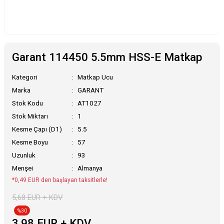
Garant 114450 5.5mm HSS-E Matkap
Kategori
Matkap Ucu
Marka
GARANT
Stok Kodu
AT1027
Stok Miktarı
1
Kesme Çapı (D1)
5.5
Kesme Boyu
57
Uzunluk
93
Menşei
Almanya
*0,49 EUR den başlayan taksitlerle!
5,68 EUR + KDV
%30
3,98 EUR + KDV