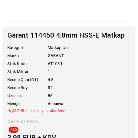
Garant 114450 4.8mm HSS-E Matkap
Kategori
Matkap Ucu
Marka
GARANT
Stok Kodu
AT1031
Stok Miktarı
1
Kesme Çapı (D1)
4.8
Kesme Boyu
52
Uzunluk
86
Menşei
Almanya
*0,49 EUR den başlayan taksitlerle!
5,68 EUR + KDV
%30
3,98 EUR + KDV