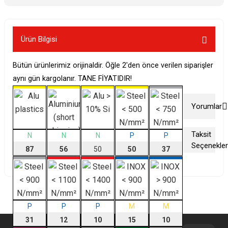
Ürün Bilgisi
Bütün ürünlerimiz orijinaldir. Öğle 2'den önce verilen siparişler
aynı gün kargolanır. TANE FİYATIDIR!
Yorumlar
Taksit
N
N
N
P
P
Seçenekler
Bu ürüne
87
56
50
50
37
ilk yorumu
siz yapın!
Yorum Yaz
P
P
P
M
M
31
12
10
15
10