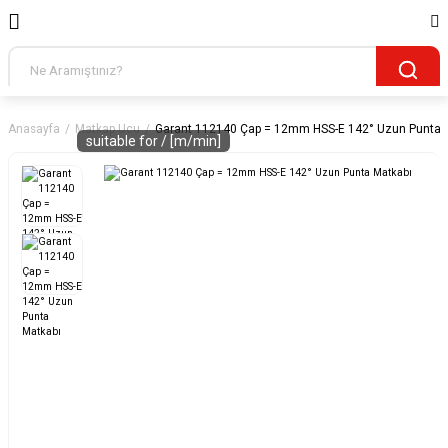
Anasayfa
Matkap Ucu
Garant 112140 Çap = 12mm HSS-E 142° Uzun Punta 
suitable for / [m/min]