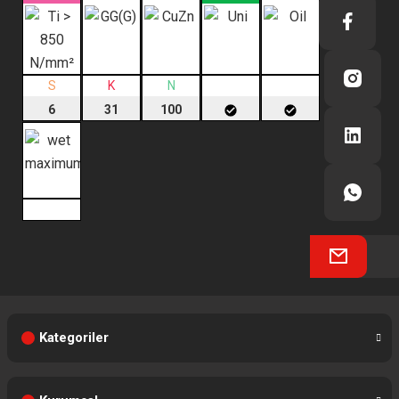
S
K
N
6
31
100
Kategoriler