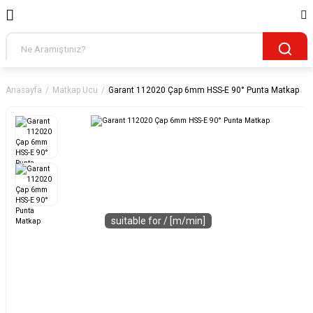
Anasayfa
Matkap Ucu
Garant 112020 Çap 6mm HSS-E 90° Punta Matkap
suitable for / [m/min]