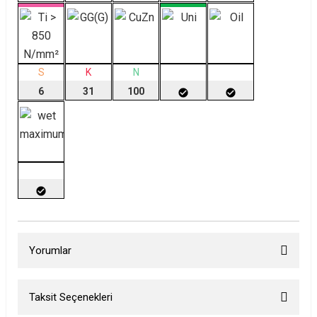
S
K
N
6
31
100
Yorumlar
Taksit Seçenekleri
Bu ürüne ilk yorumu siz yapın!