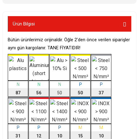
Ürün Bilgisi
Bütün ürünlerimiz orijinaldir. Öğle 2'den önce verilen siparişler
aynı gün kargolanır. TANE FİYATIDIR!
N
N
N
P
P
87
56
50
50
37
P
P
P
M
M
31
12
10
15
10